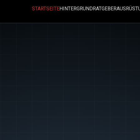
STARTSEITE
HINTERGRUND
RATGEBER
AUSRÜST